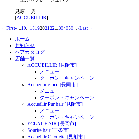
見原 一秀
[
ACCUEILLIR
]
« First
«
...
10
...
18
19
20
21
22
...
30
40
50
...
»
Last »
ホーム
お知らせ
ヘアカタログ
店舗一覧
ACCUEILLIR [見附市]
メニュー
クーポン・キャンペーン
Accueillir grace [長岡市]
メニュー
クーポン・キャンペーン
Accueillir Pur hair [見附市]
メニュー
クーポン・キャンペーン
ECLAT HAIR [長岡市]
Sourire hair [三条市]
Accueillir Chouette [見附市]