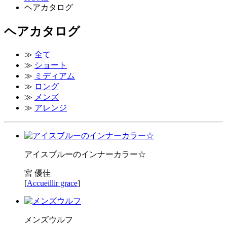
ヘアカタログ
ヘアカタログ
≫
全て
≫
ショート
≫
ミディアム
≫
ロング
≫
メンズ
≫
アレンジ
アイスブルーのインナーカラー☆
宮 優佳
[
Accueillir grace
]
メンズウルフ