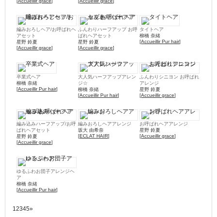
[
Accueillir grace
]
[
Accueillir grace
]
編みおろしヘア/お呼ばれヘ
ふんわりハーフアップ お呼
タイトヘア
アセット
ばれヘアセット
柳橋 奈緒
[
Accueillir Pur hair
]
星野 鈴夏
星野 鈴夏
[
Accueillir grace
]
[
Accueillir grace
]
卒業式ヘア
大人気ハーフアップアレン
ふんわりシニヨン お呼ばれ
ジ☆
アレンジ
柳橋 奈緒
[
Accueillir Pur hair
]
柳橋 奈緒
星野 鈴夏
[
Accueillir Pur hair
]
[
Accueillir grace
]
編み込みハーフアップ/お呼
編みおろしヘアアレンジ
お呼ばれヘアアレンジ
ばれヘアセット
坂大 由希奈
星野 鈴夏
[
ECLAT HAIR
]
[
Accueillir grace
]
星野 鈴夏
[
Accueillir grace
]
ゆるふわお団子アレンジヘ
ア
柳橋 奈緒
[
Accueillir Pur hair
]
1
2
3
4
5
»