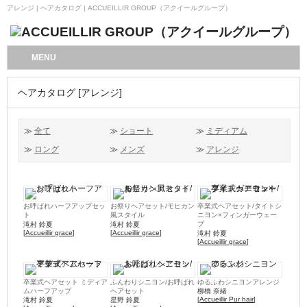
アレンジ | ヘアカタログ | ACCUEILLIR GROUP（アクイールグループ）
MENU
ヘアカタログ [アレンジ]
≫
全て
≫
ショート
≫
ミディアム
≫
ロング
≫
メンズ
≫
アレンジ
お呼ばれハーフアップセッ
お祭りヘアセット/モヒカン
卒業式ヘアセット/タイトシ
ト
風スタイル
ニヨン×フィンガーウェー
ブ
滝村 鈴夏
滝村 鈴夏
[
Accueillir grace
]
[
Accueillir grace
]
滝村 鈴夏
[
Accueillir grace
]
卒業式ヘアセット ミディア
ふんわりシニヨン/お呼ばれ
ゆるふわシニヨンアレンジ
ムハーフアップ
ヘアセット
柳橋 奈緒
[
Accueillir Pur hair
]
滝村 鈴夏
星野 鈴夏