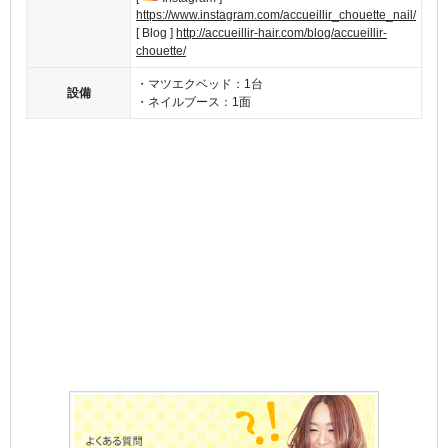
https://www.instagram.com/accueillir_chouette_nail/
[ Blog ]
http://accueillir-hair.com/blog/accueillir-
chouette/
・マツエクベッド：1台
設備
・ネイルブース：1面