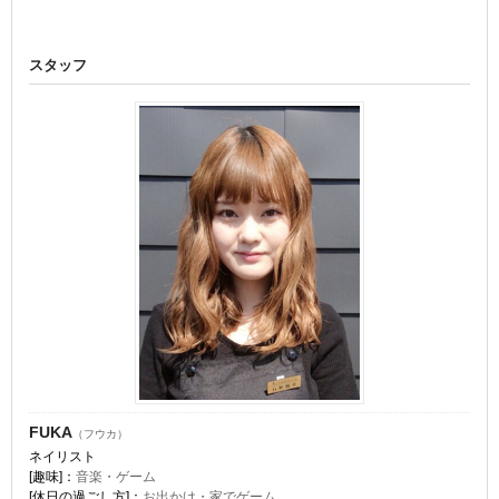
スタッフ
FUKA
（フウカ）
ネイリスト
[趣味]：
音楽・ゲーム
[休日の過ごし方]：
お出かけ・家でゲーム