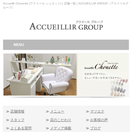
Accueillir Chouette (アクイール シュエット) | 店舗一覧 | ACCUEILLIR GROUP（アクイールグ
ループ）
MENU
≫
店舗情報
≫
メニュー
≫
マツエク
≫
スタッフ
≫
店のこだわり
≫
お客様の声
≫
よくある質問
≫
メディア掲載
≫
ブログ