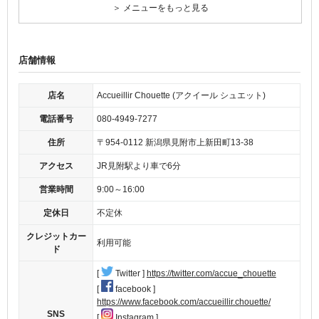
＞ メニューをもっと見る
店舗情報
店名
Accueillir Chouette (アクイール シュエット)
電話番号
080-4949-7277
住所
〒954-0112 新潟県見附市上新田町13-38
アクセス
JR見附駅より車で6分
営業時間
9:00～16:00
定休日
不定休
クレジットカー
利用可能
ド
[
Twitter ]
https://twitter.com/accue_chouette
[
facebook ]
https://www.facebook.com/accueillir.chouette/
SNS
[
Instagram ]