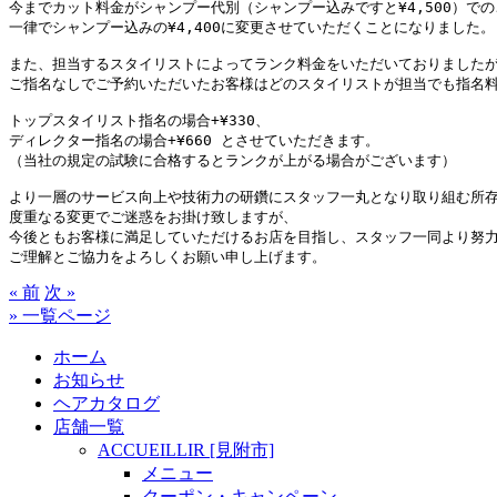
今までカット料金がシャンプー代別（シャンプー込みですと¥4,500）での
一律でシャンプー込みの¥4,400に変更させていただくことになりました。

また、担当するスタイリストによってランク料金をいただいておりましたが、
ご指名なしでご予約いただいたお客様はどのスタイリストが担当でも指名料
トップスタイリスト指名の場合+¥330、

ディレクター指名の場合+¥660 とさせていただきます。

（当社の規定の試験に合格するとランクが上がる場合がございます）

より一層のサービス向上や技術力の研鑽にスタッフ一丸となり取り組む所存
度重なる変更でご迷惑をお掛け致しますが、

今後ともお客様に満足していただけるお店を目指し、スタッフ一同より努力
ご理解とご協力をよろしくお願い申し上げます。
« 前
次 »
» 一覧ページ
ホーム
お知らせ
ヘアカタログ
店舗一覧
ACCUEILLIR [見附市]
メニュー
クーポン・キャンペーン