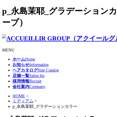
p_永島茉耶_グラデーションカラー
ープ）
MENU
ホーム
Home
お知らせ
Information
ヘアカタログ
Hair Catalog
店舗一覧
Salon list
採用情報
Recruit
会社案内
Company
HOME
>
ミディアム
>
p_永島茉耶_グラデーションカラー