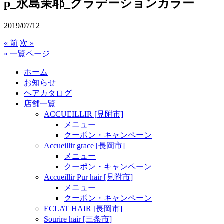
p_永島茉耶_グラデーションカラー
2019/07/12
« 前
次 »
» 一覧ページ
ホーム
お知らせ
ヘアカタログ
店舗一覧
ACCUEILLIR [見附市]
メニュー
クーポン・キャンペーン
Accueillir grace [長岡市]
メニュー
クーポン・キャンペーン
Accueillir Pur hair [見附市]
メニュー
クーポン・キャンペーン
ECLAT HAIR [長岡市]
Sourire hair [三条市]