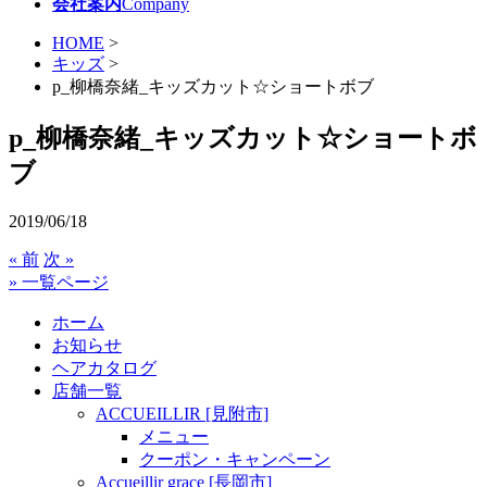
会社案内
Company
HOME
>
キッズ
>
p_柳橋奈緒_キッズカット☆ショートボブ
p_柳橋奈緒_キッズカット☆ショートボ
ブ
2019/06/18
« 前
次 »
» 一覧ページ
ホーム
お知らせ
ヘアカタログ
店舗一覧
ACCUEILLIR [見附市]
メニュー
クーポン・キャンペーン
Accueillir grace [長岡市]