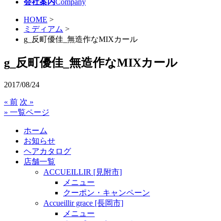
会社案内
Company
HOME
>
ミディアム
>
g_反町優佳_無造作なMIXカール
g_反町優佳_無造作なMIXカール
2017/08/24
« 前
次 »
» 一覧ページ
ホーム
お知らせ
ヘアカタログ
店舗一覧
ACCUEILLIR [見附市]
メニュー
クーポン・キャンペーン
Accueillir grace [長岡市]
メニュー