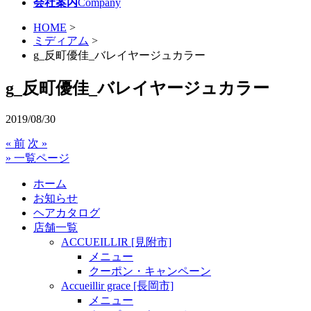
会社案内
Company
HOME
>
ミディアム
>
g_反町優佳_バレイヤージュカラー
g_反町優佳_バレイヤージュカラー
2019/08/30
« 前
次 »
» 一覧ページ
ホーム
お知らせ
ヘアカタログ
店舗一覧
ACCUEILLIR [見附市]
メニュー
クーポン・キャンペーン
Accueillir grace [長岡市]
メニュー