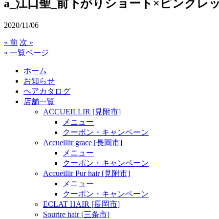
a_江口聖_前下がりショート×ピンクレ
2020/11/06
« 前
次 »
» 一覧ページ
ホーム
お知らせ
ヘアカタログ
店舗一覧
ACCUEILLIR [見附市]
メニュー
クーポン・キャンペーン
Accueillir grace [長岡市]
メニュー
クーポン・キャンペーン
Accueillir Pur hair [見附市]
メニュー
クーポン・キャンペーン
ECLAT HAIR [長岡市]
Sourire hair [三条市]