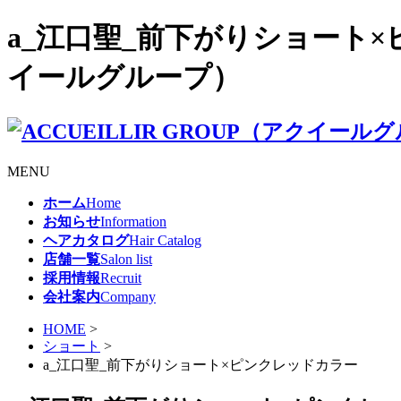
a_江口聖_前下がりショート×ピン
イールグループ）
MENU
ホーム
Home
お知らせ
Information
ヘアカタログ
Hair Catalog
店舗一覧
Salon list
採用情報
Recruit
会社案内
Company
HOME
>
ショート
>
a_江口聖_前下がりショート×ピンクレッドカラー