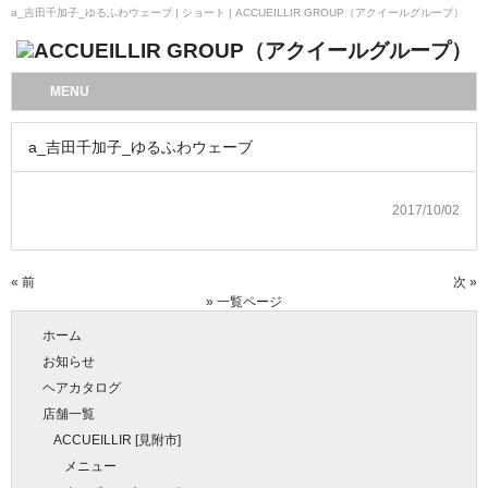
a_吉田千加子_ゆるふわウェーブ | ショート | ACCUEILLIR GROUP（アクイールグループ）
MENU
a_吉田千加子_ゆるふわウェーブ
2017/10/02
« 前
次 »
» 一覧ページ
ホーム
お知らせ
ヘアカタログ
店舗一覧
ACCUEILLIR [見附市]
メニュー