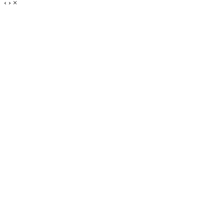
‹
›
×