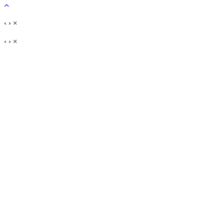
‹
›
×
‹
›
×