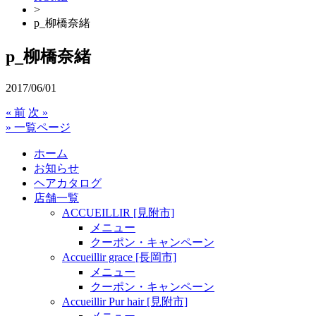
>
p_柳橋奈緒
p_柳橋奈緒
2017/06/01
« 前
次 »
» 一覧ページ
ホーム
お知らせ
ヘアカタログ
店舗一覧
ACCUEILLIR [見附市]
メニュー
クーポン・キャンペーン
Accueillir grace [長岡市]
メニュー
クーポン・キャンペーン
Accueillir Pur hair [見附市]