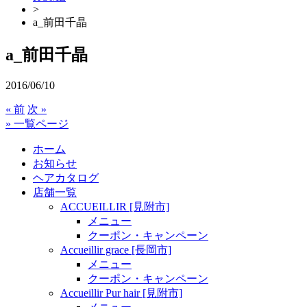
>
a_前田千晶
a_前田千晶
2016/06/10
« 前
次 »
» 一覧ページ
ホーム
お知らせ
ヘアカタログ
店舗一覧
ACCUEILLIR [見附市]
メニュー
クーポン・キャンペーン
Accueillir grace [長岡市]
メニュー
クーポン・キャンペーン
Accueillir Pur hair [見附市]