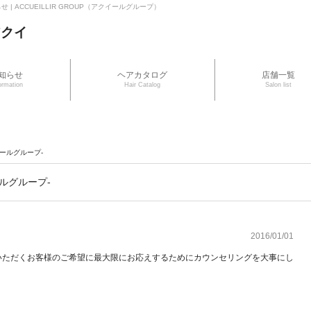
| ACCUEILLIR GROUP（アクイールグループ）
知らせ
ヘアカタログ
店舗一覧
ormation
Hair Catalog
Salon list
ールグループ-
ルグループ-
2016/01/01
いただくお客様のご希望に最大限にお応えするためにカウンセリングを大事にし