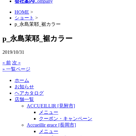
会社案内
Company
HOME
>
ショート
>
p_永島茉耶_裾カラー
p_永島茉耶_裾カラー
2019/10/31
« 前
次 »
» 一覧ページ
ホーム
お知らせ
ヘアカタログ
店舗一覧
ACCUEILLIR [見附市]
メニュー
クーポン・キャンペーン
Accueillir grace [長岡市]
メニュー