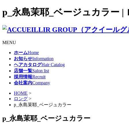
p_永島茉耶_ベージュカラー | 
MENU
ホーム
Home
お知らせ
Information
ヘアカタログ
Hair Catalog
店舗一覧
Salon list
採用情報
Recruit
会社案内
Company
HOME
>
ロング
>
p_永島茉耶_ベージュカラー
p_永島茉耶_ベージュカラー