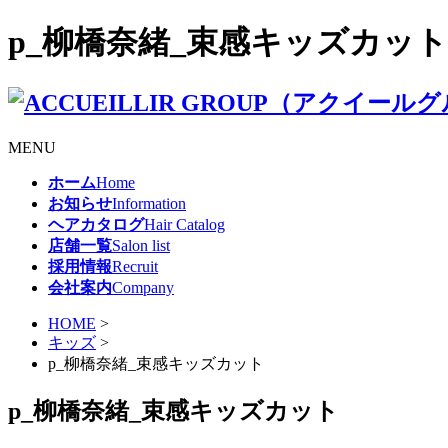
p_柳橋奈緒_束感キッズカット |
MENU
ホーム
Home
お知らせ
Information
ヘアカタログ
Hair Catalog
店舗一覧
Salon list
採用情報
Recruit
会社案内
Company
HOME
>
キッズ
>
p_柳橋奈緒_束感キッズカット
p_柳橋奈緒_束感キッズカット