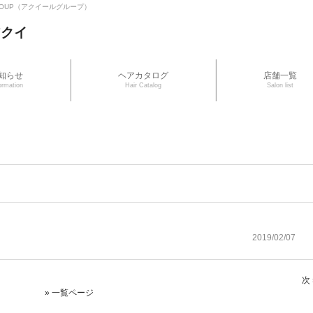
 GROUP（アクイールグループ）
知らせ
ヘアカタログ
店舗一覧
ormation
Hair Catalog
Salon list
2019/02/07
次 
» 一覧ページ