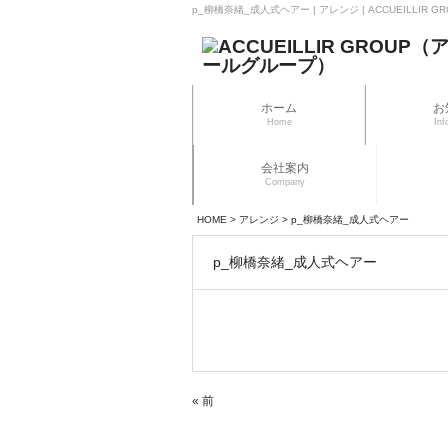
p_柳橋奈緒_成人式ヘアー | アレンジ | ACCUEILLIR
ホーム
お
Home
Inf
会社案内
Company
HOME
>
アレンジ
>
p_柳橋奈緒_成人式ヘアー
p_柳橋奈緒_成人式ヘアー
« 前