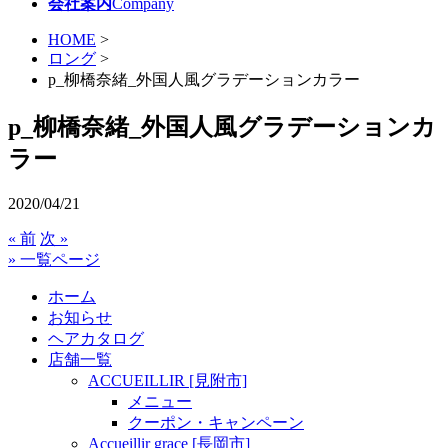
会社案内
Company
HOME
>
ロング
>
p_柳橋奈緒_外国人風グラデーションカラー
p_柳橋奈緒_外国人風グラデーションカ
ラー
2020/04/21
« 前
次 »
» 一覧ページ
ホーム
お知らせ
ヘアカタログ
店舗一覧
ACCUEILLIR [見附市]
メニュー
クーポン・キャンペーン
Accueillir grace [長岡市]