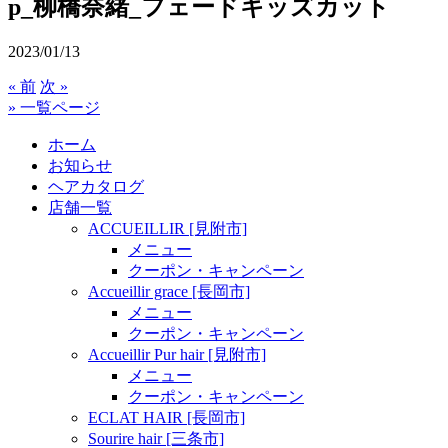
p_柳橋奈緒_フェードキッズカット
2023/01/13
« 前
次 »
» 一覧ページ
ホーム
お知らせ
ヘアカタログ
店舗一覧
ACCUEILLIR [見附市]
メニュー
クーポン・キャンペーン
Accueillir grace [長岡市]
メニュー
クーポン・キャンペーン
Accueillir Pur hair [見附市]
メニュー
クーポン・キャンペーン
ECLAT HAIR [長岡市]
Sourire hair [三条市]