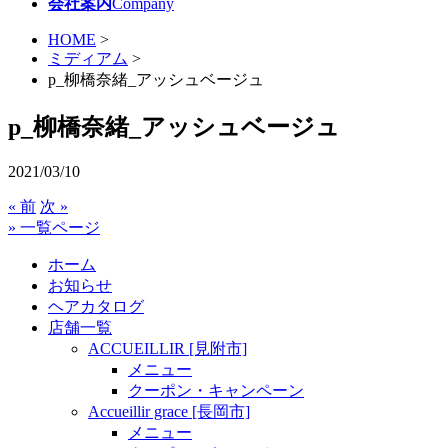
会社案内
Company
HOME
>
ミディアム
>
p_柳橋奈緒_アッシュベージュ
p_柳橋奈緒_アッシュベージュ
2021/03/10
« 前
次 »
» 一覧ページ
ホーム
お知らせ
ヘアカタログ
店舗一覧
ACCUEILLIR [見附市]
メニュー
クーポン・キャンペーン
Accueillir grace [長岡市]
メニュー