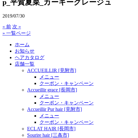
p_平賀夏菜_カーキーグレージュ
2019/07/30
« 前
次 »
» 一覧ページ
ホーム
お知らせ
ヘアカタログ
店舗一覧
ACCUEILLIR [見附市]
メニュー
クーポン・キャンペーン
Accueillir grace [長岡市]
メニュー
クーポン・キャンペーン
Accueillir Pur hair [見附市]
メニュー
クーポン・キャンペーン
ECLAT HAIR [長岡市]
Sourire hair [三条市]