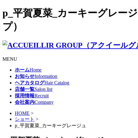
p_平賀夏菜_カーキーグレージュ 
プ）
MENU
ホーム
Home
お知らせ
Information
ヘアカタログ
Hair Catalog
店舗一覧
Salon list
採用情報
Recruit
会社案内
Company
HOME
>
ショート
>
p_平賀夏菜_カーキーグレージュ