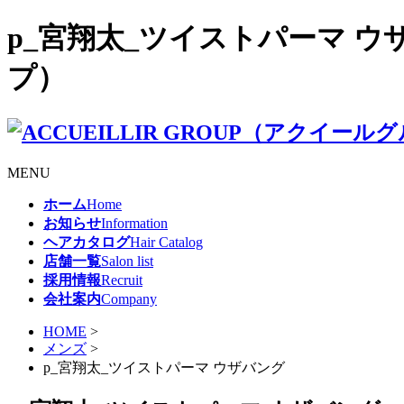
p_宮翔太_ツイストパーマ ウザバ
プ）
MENU
ホーム
Home
お知らせ
Information
ヘアカタログ
Hair Catalog
店舗一覧
Salon list
採用情報
Recruit
会社案内
Company
HOME
>
メンズ
>
p_宮翔太_ツイストパーマ ウザバング