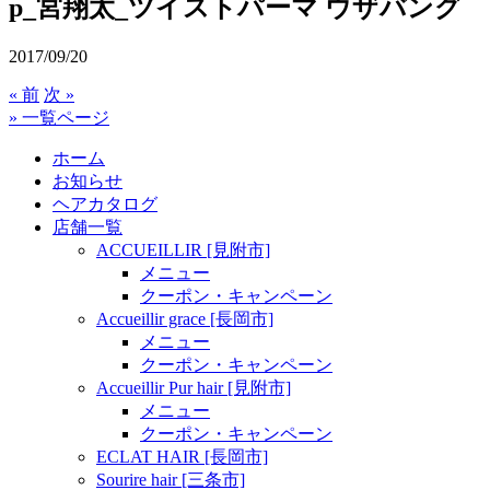
p_宮翔太_ツイストパーマ ウザバング
2017/09/20
« 前
次 »
» 一覧ページ
ホーム
お知らせ
ヘアカタログ
店舗一覧
ACCUEILLIR [見附市]
メニュー
クーポン・キャンペーン
Accueillir grace [長岡市]
メニュー
クーポン・キャンペーン
Accueillir Pur hair [見附市]
メニュー
クーポン・キャンペーン
ECLAT HAIR [長岡市]
Sourire hair [三条市]