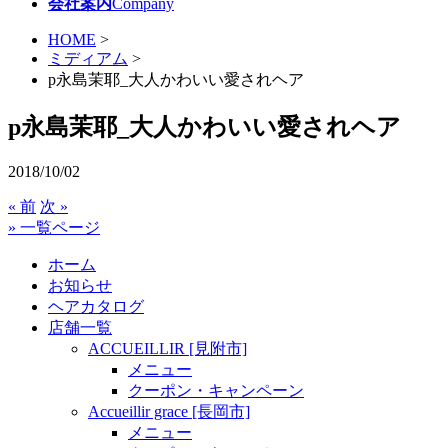
会社案内
Company
HOME
>
ミディアム
>
p永島茉耶_大人かわいい愛されヘア
p永島茉耶_大人かわいい愛されヘア
2018/10/02
« 前
次 »
» 一覧ページ
ホーム
お知らせ
ヘアカタログ
店舗一覧
ACCUEILLIR [見附市]
メニュー
クーポン・キャンペーン
Accueillir grace [長岡市]
メニュー