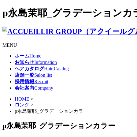
p永島茉耶_グラデーションカラー 
MENU
ホーム
Home
お知らせ
Information
ヘアカタログ
Hair Catalog
店舗一覧
Salon list
採用情報
Recruit
会社案内
Company
HOME
>
ロング
>
p永島茉耶_グラデーションカラー
p永島茉耶_グラデーションカラー