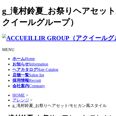
g_滝村鈴夏_お祭りヘアセット/モ
クイールグループ）
MENU
ホーム
Home
お知らせ
Information
ヘアカタログ
Hair Catalog
店舗一覧
Salon list
採用情報
Recruit
会社案内
Company
HOME
>
アレンジ
>
g_滝村鈴夏_お祭りヘアセット/モヒカン風スタイル