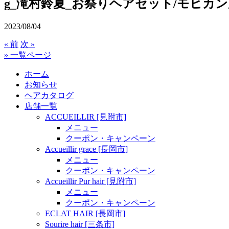
g_滝村鈴夏_お祭りヘアセット/モヒカ
2023/08/04
« 前
次 »
» 一覧ページ
ホーム
お知らせ
ヘアカタログ
店舗一覧
ACCUEILLIR [見附市]
メニュー
クーポン・キャンペーン
Accueillir grace [長岡市]
メニュー
クーポン・キャンペーン
Accueillir Pur hair [見附市]
メニュー
クーポン・キャンペーン
ECLAT HAIR [長岡市]
Sourire hair [三条市]