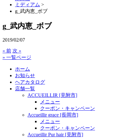
ミディアム
>
g_武内恵_ボブ
g_武内恵_ボブ
2019/02/07
« 前
次 »
» 一覧ページ
ホーム
お知らせ
ヘアカタログ
店舗一覧
ACCUEILLIR [見附市]
メニュー
クーポン・キャンペーン
Accueillir grace [長岡市]
メニュー
クーポン・キャンペーン
Accueillir Pur hair [見附市]