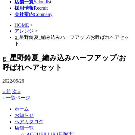
店舗一覧
Salon list
採用情報
Recruit
会社案内
Company
HOME
>
アレンジ
>
g_星野鈴夏_編み込みハーフアップ/お呼ばれヘアセッ
ト
g_星野鈴夏_編み込みハーフアップ/お
呼ばれヘアセット
2022/05/26
« 前
次 »
» 一覧ページ
ホーム
お知らせ
ヘアカタログ
店舗一覧
ACCUEILLIR [見附市]