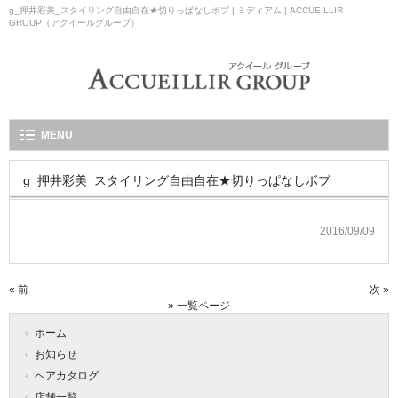
g_押井彩美_スタイリング自由自在★切りっぱなしボブ | ミディアム | ACCUEILLIR
GROUP（アクイールグループ）
MENU
g_押井彩美_スタイリング自由自在★切りっぱなしボブ
2016/09/09
« 前
次 »
» 一覧ページ
ホーム
お知らせ
ヘアカタログ
店舗一覧