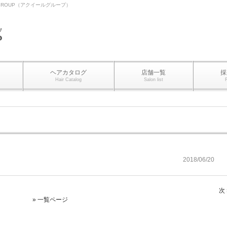
IR GROUP（アクイールグループ）
ヘアカタログ
店舗一覧
採
Hair Catalog
Salon list
2018/06/20
次 
» 一覧ページ