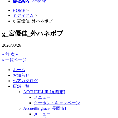
会社案内
Company
HOME
>
ミディアム
>
g_宮優佳_外ハネボブ
g_宮優佳_外ハネボブ
2020/03/26
« 前
次 »
» 一覧ページ
ホーム
お知らせ
ヘアカタログ
店舗一覧
ACCUEILLIR [見附市]
メニュー
クーポン・キャンペーン
Accueillir grace [長岡市]
メニュー