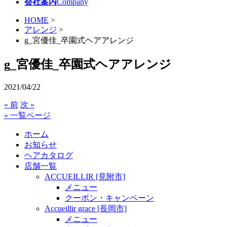
会社案内
Company
HOME
>
アレンジ
>
g_宮優佳_卒園式ヘアアレンジ
g_宮優佳_卒園式ヘアアレンジ
2021/04/22
« 前
次 »
» 一覧ページ
ホーム
お知らせ
ヘアカタログ
店舗一覧
ACCUEILLIR [見附市]
メニュー
クーポン・キャンペーン
Accueillir grace [長岡市]
メニュー