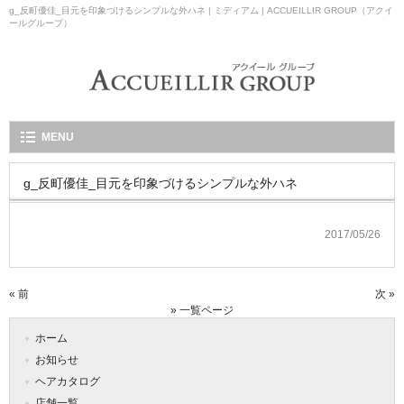
g_反町優佳_目元を印象づけるシンプルな外ハネ | ミディアム | ACCUEILLIR GROUP（アクイ
ールグループ）
MENU
g_反町優佳_目元を印象づけるシンプルな外ハネ
2017/05/26
« 前
次 »
» 一覧ページ
ホーム
お知らせ
ヘアカタログ
店舗一覧