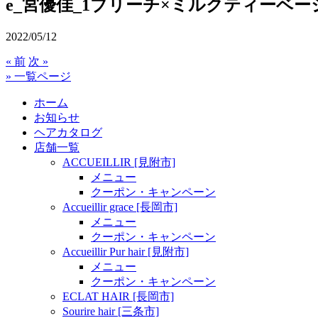
e_宮優佳_1ブリーチ×ミルクティーベー
2022/05/12
« 前
次 »
» 一覧ページ
ホーム
お知らせ
ヘアカタログ
店舗一覧
ACCUEILLIR [見附市]
メニュー
クーポン・キャンペーン
Accueillir grace [長岡市]
メニュー
クーポン・キャンペーン
Accueillir Pur hair [見附市]
メニュー
クーポン・キャンペーン
ECLAT HAIR [長岡市]
Sourire hair [三条市]