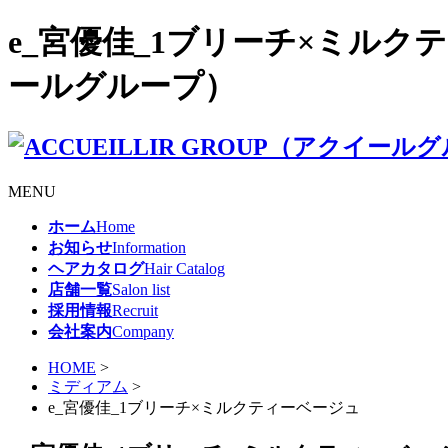
e_宮優佳_1ブリーチ×ミルクティ
ールグループ）
MENU
ホーム
Home
お知らせ
Information
ヘアカタログ
Hair Catalog
店舗一覧
Salon list
採用情報
Recruit
会社案内
Company
HOME
>
ミディアム
>
e_宮優佳_1ブリーチ×ミルクティーベージュ