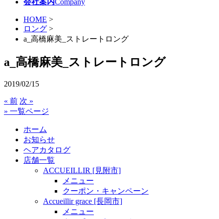
会社案内
Company
HOME
>
ロング
>
a_高橋麻美_ストレートロング
a_高橋麻美_ストレートロング
2019/02/15
« 前
次 »
» 一覧ページ
ホーム
お知らせ
ヘアカタログ
店舗一覧
ACCUEILLIR [見附市]
メニュー
クーポン・キャンペーン
Accueillir grace [長岡市]
メニュー