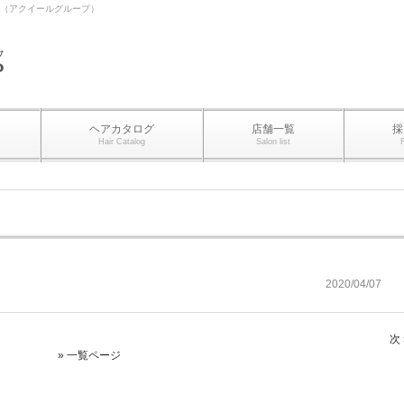
ROUP（アクイールグループ）
ヘアカタログ
店舗一覧
採
Hair Catalog
Salon list
2020/04/07
次 
» 一覧ページ