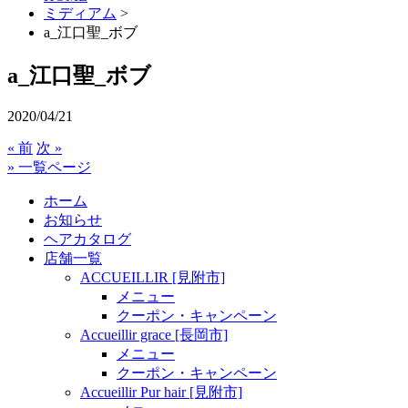
ミディアム
>
a_江口聖_ボブ
a_江口聖_ボブ
2020/04/21
« 前
次 »
» 一覧ページ
ホーム
お知らせ
ヘアカタログ
店舗一覧
ACCUEILLIR [見附市]
メニュー
クーポン・キャンペーン
Accueillir grace [長岡市]
メニュー
クーポン・キャンペーン
Accueillir Pur hair [見附市]