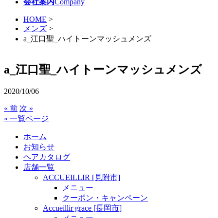
会社案内
Company
HOME
>
メンズ
>
a_江口聖_ハイトーンマッシュメンズ
a_江口聖_ハイトーンマッシュメンズ
2020/10/06
« 前
次 »
» 一覧ページ
ホーム
お知らせ
ヘアカタログ
店舗一覧
ACCUEILLIR [見附市]
メニュー
クーポン・キャンペーン
Accueillir grace [長岡市]