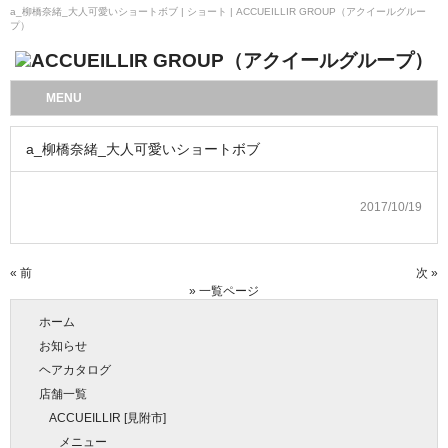
a_柳橋奈緒_大人可愛いショートボブ | ショート | ACCUEILLIR GROUP（アクイールグルー
プ）
MENU
a_柳橋奈緒_大人可愛いショートボブ
2017/10/19
« 前
次 »
» 一覧ページ
ホーム
お知らせ
ヘアカタログ
店舗一覧
ACCUEILLIR [見附市]
メニュー