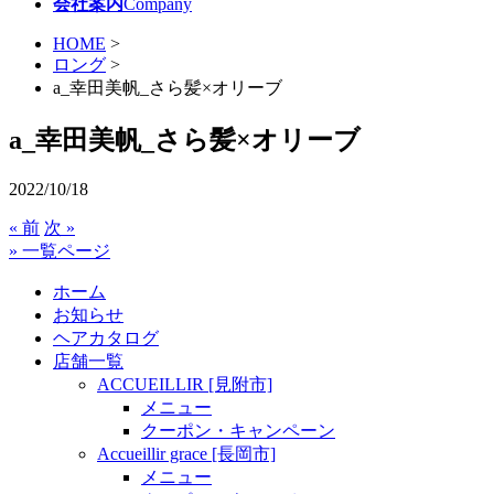
会社案内
Company
HOME
>
ロング
>
a_幸田美帆_さら髪×オリーブ
a_幸田美帆_さら髪×オリーブ
2022/10/18
« 前
次 »
» 一覧ページ
ホーム
お知らせ
ヘアカタログ
店舗一覧
ACCUEILLIR [見附市]
メニュー
クーポン・キャンペーン
Accueillir grace [長岡市]
メニュー