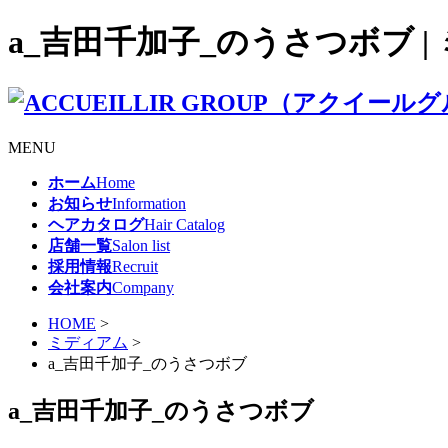
a_吉田千加子_のうさつボブ | 
MENU
ホーム
Home
お知らせ
Information
ヘアカタログ
Hair Catalog
店舗一覧
Salon list
採用情報
Recruit
会社案内
Company
HOME
>
ミディアム
>
a_吉田千加子_のうさつボブ
a_吉田千加子_のうさつボブ