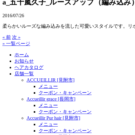
a_五十嵐久子_ルーズアップ（編み込み
2016/07/26
柔らかいルーズな編み込みを流した可愛いスタイルです。リ
« 前
次 »
» 一覧ページ
ホーム
お知らせ
ヘアカタログ
店舗一覧
ACCUEILLIR [見附市]
メニュー
クーポン・キャンペーン
Accueillir grace [長岡市]
メニュー
クーポン・キャンペーン
Accueillir Pur hair [見附市]
メニュー
クーポン・キャンペーン