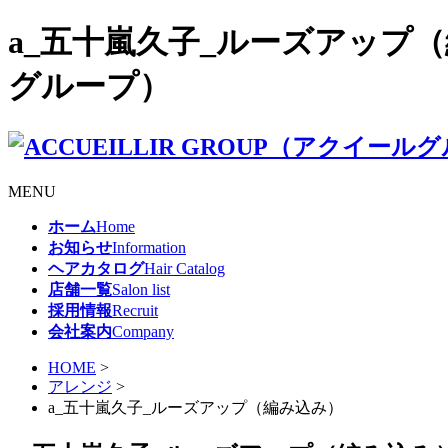
a_五十嵐久子_ルーズアップ（編み
グループ）
MENU
ホーム
Home
お知らせ
Information
ヘアカタログ
Hair Catalog
店舗一覧
Salon list
採用情報
Recruit
会社案内
Company
HOME
>
アレンジ
>
a_五十嵐久子_ルーズアップ（編み込み）