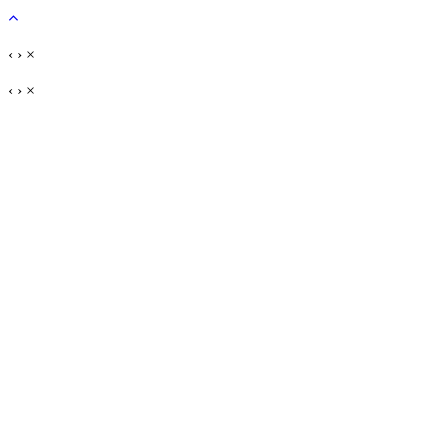
‹
›
×
‹
›
×