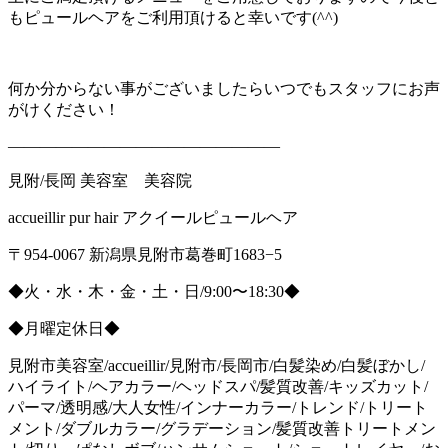
もピュールヘアをご利用頂けると幸いです(^^)
何か分からない事がございましたらいつでもスタッフにお声
がけください！
—————————————————
見附
/
長岡
美容室 美容院
accueillir pur hair
アクイールピュールヘア
〒
954-0067
新潟県見附市葛巻町
1683−5
◆火・水・木・金・土・日
/9:00
〜
18:30
◆
◆月曜定休日◆
見附市美容室/accueillir/見附市/長岡市/白髪染め/白髪ぼかし/
ハイライト/ヘアカラー/ヘッドスパ/髪質改善/キッズカット/
パーマ/透明感/大人女性/インナーカラー/トレンド/トリート
メント/ダブルカラー/グラデーション/髪質改善トリートメン