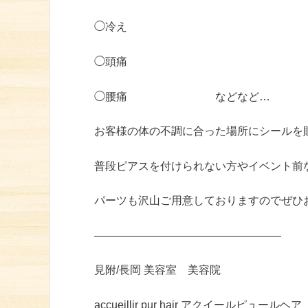
◯冷え
◯頭痛
◯腰痛 などなど…
お客様の体の不調に合った場所にシールを
普段ピアスを付けられない方やイベント前
パーツも沢山ご用意しておりますのでぜひ
—————————————————
見附
/
長岡
美容室 美容院
accueillir pur hair
アクイールピュールヘア