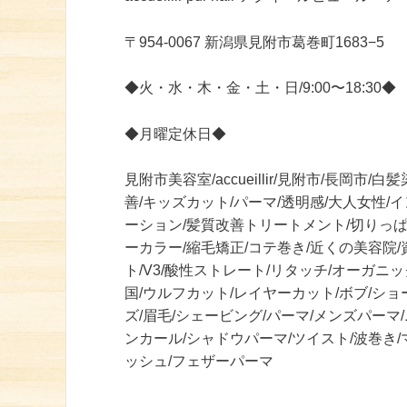
〒
954-0067
新潟県見附市葛巻町
1683−5
◆火・水・木・金・土・日
/9:00
〜
18:30
◆
◆月曜定休日◆
見附市美容室/accueillir/見附市/長岡
善/キッズカット/パーマ/透明感/大人女性/
ーション/髪質改善トリートメント/切りっぱ
ーカラー/縮毛矯正/コテ巻き/近くの美容院
ト/V3/酸性ストレート/リタッチ/オーガニ
国/ウルフカット/レイヤーカット/ボブ/ショ
ズ/眉毛/シェービング/パーマ/メンズパー
ンカール/シャドウパーマ/ツイスト/波巻き
ッシュ/フェザーパーマ