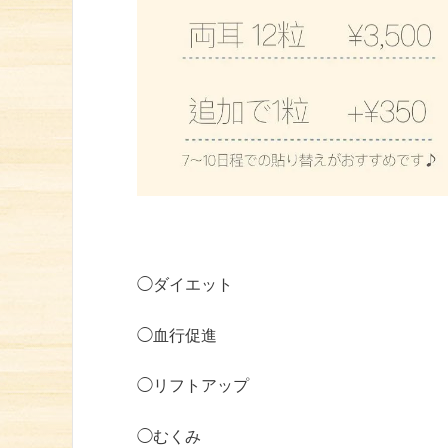
◯ダイエット
◯血行促進
◯リフトアップ
◯むくみ