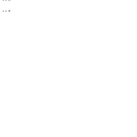
‹
›
×