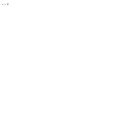
‹
›
×