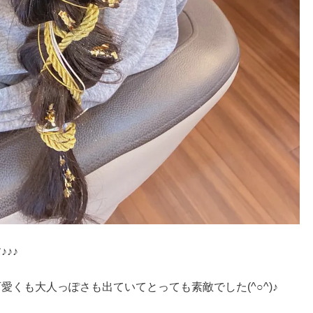
♪♪
くも大人っぽさも出ていてとっても素敵でした(^○^)♪