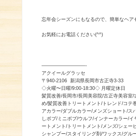
忘年会シーズンにもなるので、簡単なヘア
お気軽にお電話ください(^^)
—————————-
アクイールグラッセ
〒940-2106 新潟県長岡市古正寺3-33
◇火曜〜日曜/9:00-18:30◇ 月曜定休日
髪質改善/長岡市/長岡美容院/古正寺美容室/
め/髪質改善トリートメント/トレンド/コテ
アカラー/ダブルカラー/メンズショート/ス
しボブ/ミニボブ/ウルフ/インナーカラー/
ートメント/トリートメント/メンズ/シェー
シャンプー/スタイリング剤/ワックス/グル