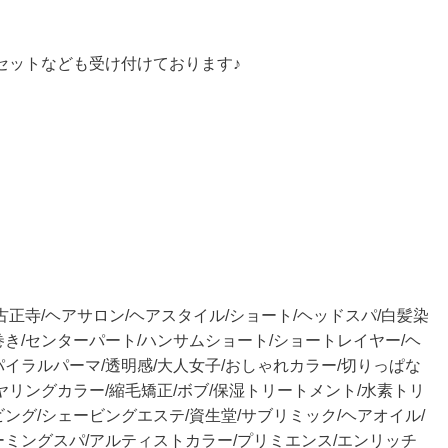
セットなども受け付けております♪
古正寺/ヘアサロン/ヘアスタイル/ショート/ヘッドスパ/白髪染
巻き/センターパート/ハンサムショート/ショートレイヤー/ヘ
パイラルパーマ/透明感/大人女子/おしゃれカラー/切りっぱな
イヤリングカラー/縮毛矯正/ボブ/保湿トリートメント/水素トリ
ビング/シェービングエステ/資生堂/サブリミック/ヘアオイル/
ーミングスパ/アルティストカラー/プリミエンス/エンリッチ