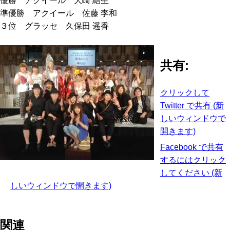
優勝 アクイール 大崎 結生
準優勝 アクイール 佐藤 李和
３位 グラッセ 久保田 遥香
共有:
クリックして
Twitter で共有 (新
しいウィンドウで
開きます)
Facebook で共有
するにはクリック
してください (新
しいウィンドウで開きます)
関連