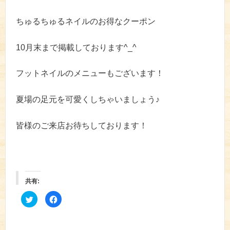
ちゅるちゅるネイルのお得なクーポン
10月末まで掲載しております^_^
フットネイルのメニューもございます！
夏場の足元を可愛くしちゃいましょう♪
皆様のご来店お待ちしております！
共有:
ク
F
リ
a
ッ
c
ク
e
し
b
て
o