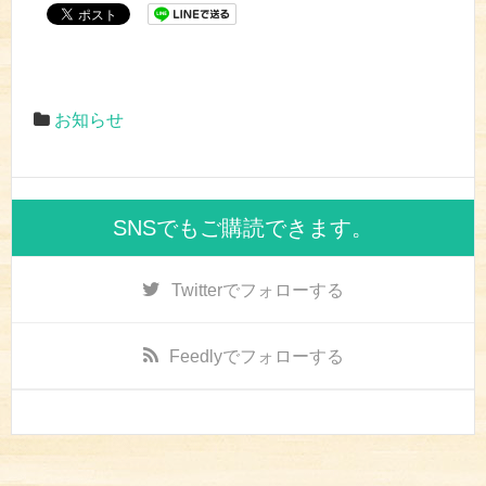
T
o
w
k
i
で
t
共
t
有
e
す
r
る
で
に
共
は
お知らせ
有
ク
(
リ
新
ッ
し
ク
い
し
ウ
て
ィ
く
ン
だ
SNSでもご購読できます。
ド
さ
ウ
い
で
(
開
新
き
し
Twitter
でフォローする
ま
い
す
ウ
)
ィ
ン
ド
Feedly
でフォローする
ウ
で
開
き
ま
す
)